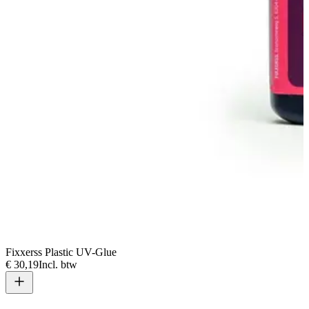
Fixxerss Plastic UV-Glue
€ 30,19
Incl. btw
V
€