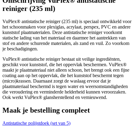
Omschrijving VuPlex® antistatische
reiniger (235 ml)
cm
VuPlex® antistatische reiniger (235 ml) is speciaal ontwikkeld voor
het schoonmaken voor plexiglas, acrylaat, perspex, PVC en andere
kunststof plaatmaterialen. Deze antistatische reiniger voorkomt
cm
statische lading van het materiaal en daarmee het aantrekken van
stof en andere schurende materialen, als zand en vuil. Zo voorkom
je beschadigingen.
Voeg nog een plaat toe
VuPlex® antistatische reiniger bestaat uit veilige ingrediënten,
geschikt voor kunststof, die het oppervlak beschermen. VuPlex®
maakt je plaatmateriaal niet alleen schoon, het brengt ook een fijne
coating aan op het oppervlak, die het kunststof beschermt tegen
(micro)krassen. Daarnaast zorgt de waslaag ervoor dat je
plaatmateriaal beschermd is tegen water en weersomstandigheden
die veroudering en verminderde helderheid kunnen veroorzaken.
Ook werkt VuPlex® glansherstellend en vernieuwend.
Maak je bestelling compleet
Antistatische polijstdoek (set van 5)
A