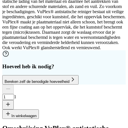
statische lading van het materiaal en daarmee het aantrekken van
stof en andere schurende materialen, als zand en vuil. Zo voorkom
je beschadigingen. VuPlex® antistatische reiniger bestaat uit veilige
ingrediënten, geschikt voor kunststof, die het oppervlak beschermen.
VuPlex® maakt je plaatmateriaal niet alleen schoon, het brengt ook
een fijne coating aan op het oppervlak, die het kunststof beschermt
tegen (micro)krassen. Daarnaast zorgt de waslaag ervoor dat je
plaatmateriaal beschermd is tegen water en weersomstandigheden
die veroudering en verminderde helderheid kunnen veroorzaken.
Ook werkt VuPlex® glansherstellend en vernieuwend.
Hoeveel heb ik nodig?
Bereken zelf de benodigde hoeveelheid
Aantal platen
Hoogte
Breedte
1
Verwijder plaat
1
In winkelwagen