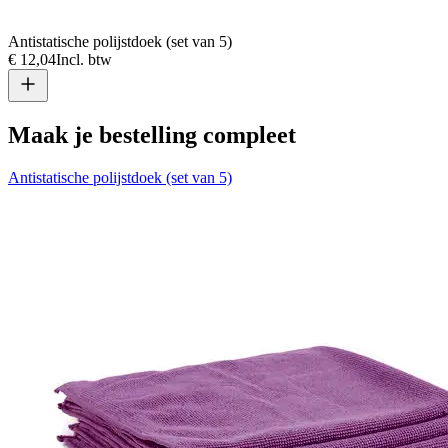
Antistatische polijstdoek (set van 5)
A
€ 12,04
Incl. btw
€
Maak je bestelling compleet
Antistatische polijstdoek (set van 5)