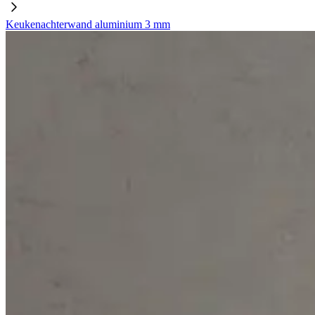
Keukenachterwand aluminium 3 mm