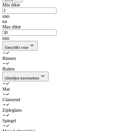
Min dikte
mm
tot
Max dikte
mm
Geschikt voor
Binnen
Buiten
Uiterlijke kenmerken
Mat
Glanzend
Zijdeglans
Spiegel