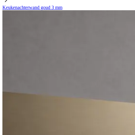
Keukenachterwand goud 3 mm