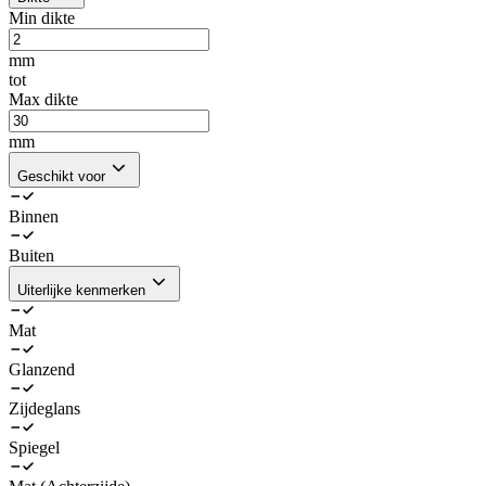
Min dikte
mm
tot
Max dikte
mm
Geschikt voor
Binnen
Buiten
Uiterlijke kenmerken
Mat
Glanzend
Zijdeglans
Spiegel