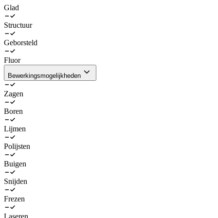
Glad
Structuur
Geborsteld
Fluor
Bewerkingsmogelijkheden
Zagen
Boren
Lijmen
Polijsten
Buigen
Snijden
Frezen
Laseren