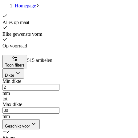
Homepage
Alles op maat
Elke gewenste vorm
Op voorraad
515 artikelen
Toon filters
Dikte
Min dikte
mm
tot
Max dikte
mm
Geschikt voor
Binnen