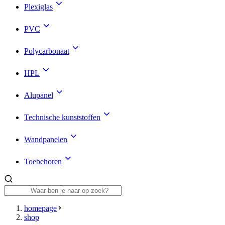
Plexiglas
PVC
Polycarbonaat
HPL
Alupanel
Technische kunststoffen
Wandpanelen
Toebehoren
homepage
shop