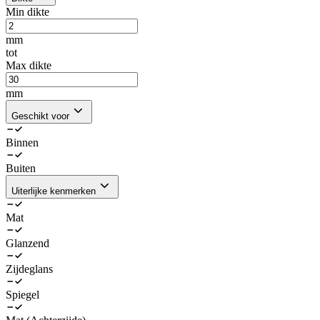
Min dikte
mm
tot
Max dikte
mm
Geschikt voor
Binnen
Buiten
Uiterlijke kenmerken
Mat
Glanzend
Zijdeglans
Spiegel