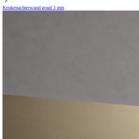
Keukenachterwand goud 3 mm