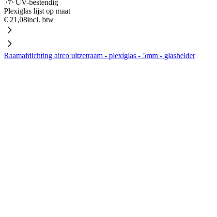
UV-bestendig
Plexiglas lijst op maat
€ 21,08
incl. btw
Raamafdichting airco uitzetraam - plexiglas - 5mm - glashelder