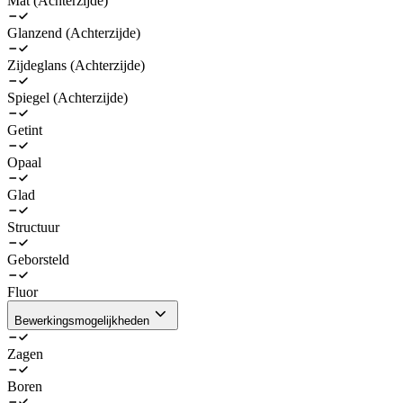
Mat (Achterzijde)
Glanzend (Achterzijde)
Zijdeglans (Achterzijde)
Spiegel (Achterzijde)
Getint
Opaal
Glad
Structuur
Geborsteld
Fluor
Bewerkingsmogelijkheden
Zagen
Boren