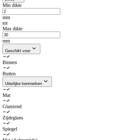
Min dikte
mm
tot
Max dikte
mm
Geschikt voor
Binnen
Buiten
Uiterlijke kenmerken
Mat
Glanzend
Zijdeglans
Spiegel