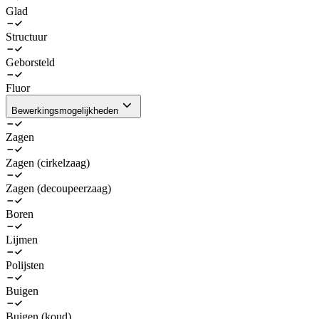
Glad
Structuur
Geborsteld
Fluor
Bewerkingsmogelijkheden
Zagen
Zagen (cirkelzaag)
Zagen (decoupeerzaag)
Boren
Lijmen
Polijsten
Buigen
Buigen (koud)