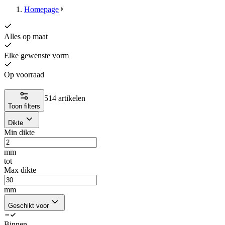
Homepage
Alles op maat
Elke gewenste vorm
Op voorraad
514 artikelen
Toon filters
Dikte
Min dikte
mm
tot
Max dikte
mm
Geschikt voor
Binnen