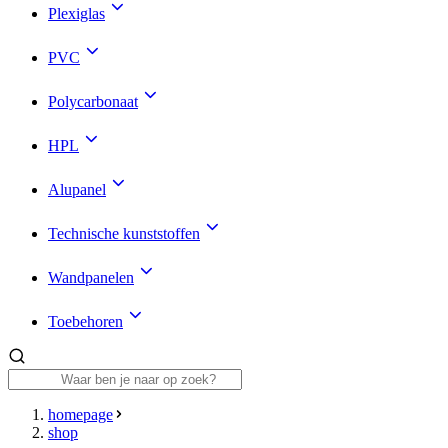
Plexiglas
PVC
Polycarbonaat
HPL
Alupanel
Technische kunststoffen
Wandpanelen
Toebehoren
homepage
shop