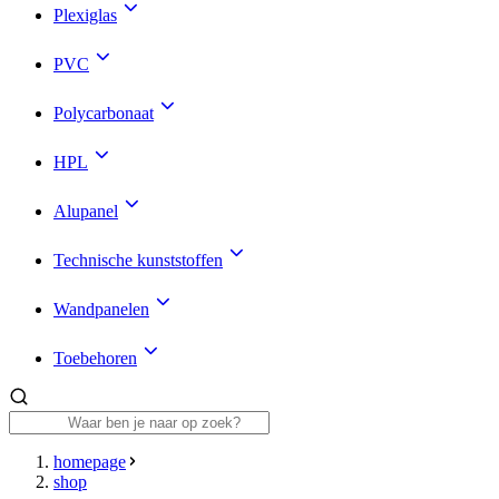
Plexiglas
PVC
Polycarbonaat
HPL
Alupanel
Technische kunststoffen
Wandpanelen
Toebehoren
homepage
shop