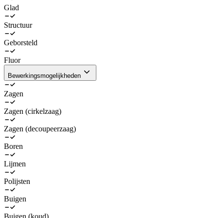
Glad
Structuur
Geborsteld
Fluor
Bewerkingsmogelijkheden
Zagen
Zagen (cirkelzaag)
Zagen (decoupeerzaag)
Boren
Lijmen
Polijsten
Buigen
Buigen (koud)