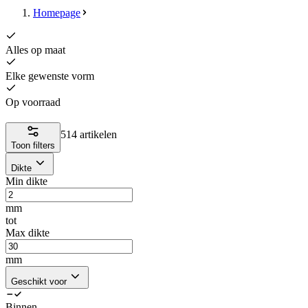
Homepage
Alles op maat
Elke gewenste vorm
Op voorraad
514 artikelen
Toon filters
Dikte
Min dikte
mm
tot
Max dikte
mm
Geschikt voor
Binnen