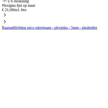
UV-bestendig
Plexiglas lijst op maat
€ 21,08
incl. btw
Raamafdichting airco uitzetraam - plexiglas - 5mm - glashelder