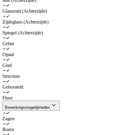
Mat (Achterzijde)
Glanzend (Achterzijde)
Zijdeglans (Achterzijde)
Spiegel (Achterzijde)
Getint
Opaal
Glad
Structuur
Geborsteld
Fluor
Bewerkingsmogelijkheden
Zagen
Boren