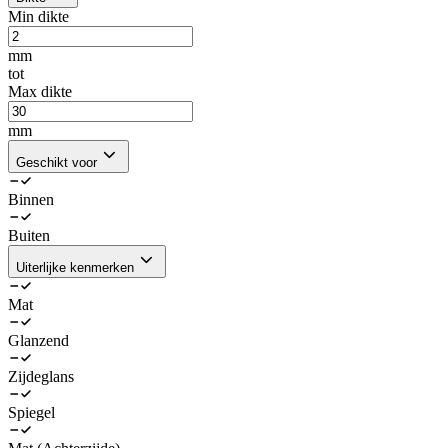
Min dikte
mm
tot
Max dikte
mm
Geschikt voor
Binnen
Buiten
Uiterlijke kenmerken
Mat
Glanzend
Zijdeglans
Spiegel