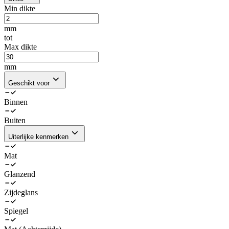
Min dikte
mm
tot
Max dikte
mm
Geschikt voor
Binnen
Buiten
Uiterlijke kenmerken
Mat
Glanzend
Zijdeglans
Spiegel