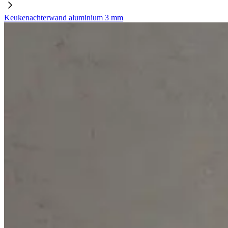
Keukenachterwand aluminium 3 mm