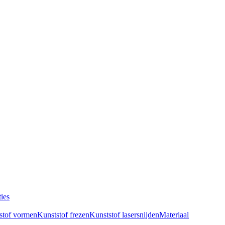
ies
stof vormen
Kunststof frezen
Kunststof lasersnijden
Materiaal