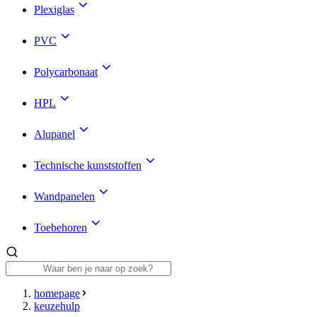
Plexiglas
PVC
Polycarbonaat
HPL
Alupanel
Technische kunststoffen
Wandpanelen
Toebehoren
homepage
keuzehulp