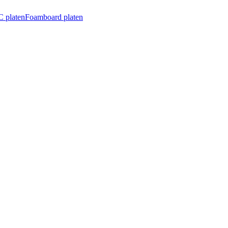
 platen
Foamboard platen