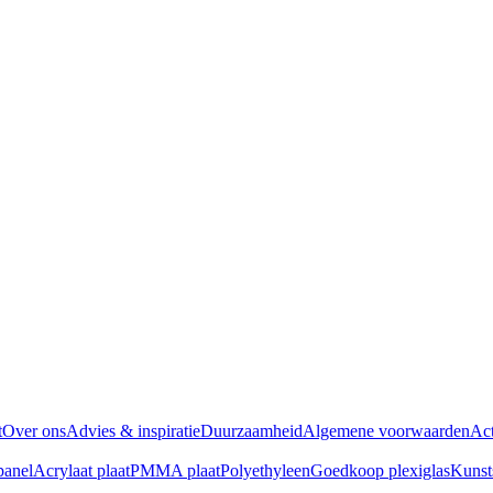
t
Over ons
Advies & inspiratie
Duurzaamheid
Algemene voorwaarden
Act
panel
Acrylaat plaat
PMMA plaat
Polyethyleen
Goedkoop plexiglas
Kunst