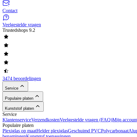
Contact
Veelgestelde vragen
Trustedshops
9.2
3474 beoordelingen
Service
Populaire platen
Kunststof platen
Service
Klantenservice
Verzendkosten
Veelgestelde vragen (FAQ)
Mijn accoun
Populaire platen
Plexiglas op maat
Helder plexiglas
Geschuimd PVC
Polycarbonaat
Alu
benamingen
Kunststof toepassingen