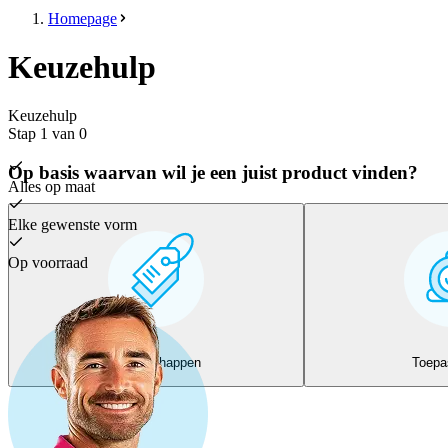
Homepage
Keuzehulp
Keuzehulp
Stap
1
van
0
Opnieuw proberen
Op basis waarvan wil je een juist product vinden?
Alles op maat
Elke gewenste vorm
Op voorraad
Eigenschappen
Toepa