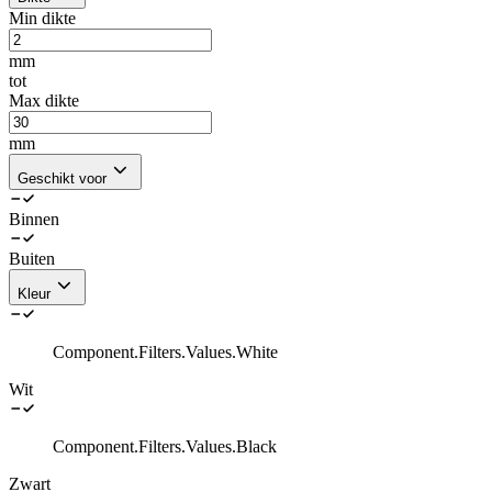
Min dikte
mm
tot
Max dikte
mm
Geschikt voor
Binnen
Buiten
Kleur
Component.Filters.Values.White
Wit
Component.Filters.Values.Black
Zwart