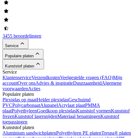
3455 beoordelingen
Service
Populaire platen
Kunststof platen
Service
Klantenservice
Verzendkosten
Veelgestelde vragen (FAQ)
Mijn
account
Over ons
Advies & inspiratie
Duurzaamheid
Algemene
voorwaarden
Acties
Populaire platen
Plexiglas op maat
Helder plexiglas
Geschuimd
PVC
Polycarbonaat
Alupanel
Acrylaat plaat
PMMA
plaat
Polyethyleen
Goedkoop plexiglas
Kunststof vormen
Kunststof
frezen
Kunststof lasersnijden
Materiaal benamingen
Kunststof
toepassingen
Kunststof platen
Aluminium sandwichplaten
Polyethyleen PE platen
Trespa® platen