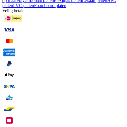
op maat
Polycarbonaat platen
Plexiglas platen
Lexaan platen
HPL
platen
PVC platen
Foamboard platen
Veilig betalen