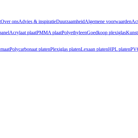
t
Over ons
Advies & inspiratie
Duurzaamheid
Algemene voorwaarden
Act
panel
Acrylaat plaat
PMMA plaat
Polyethyleen
Goedkoop plexiglas
Kunst
 maat
Polycarbonaat platen
Plexiglas platen
Lexaan platen
HPL platen
PVC