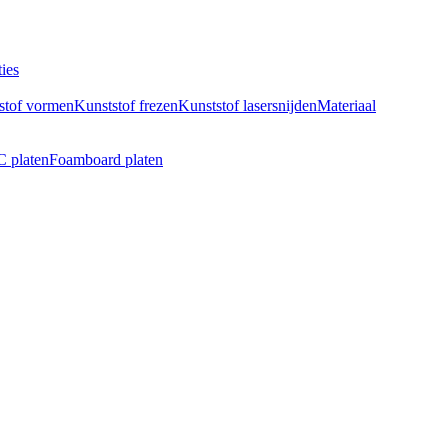
ies
stof vormen
Kunststof frezen
Kunststof lasersnijden
Materiaal
 platen
Foamboard platen