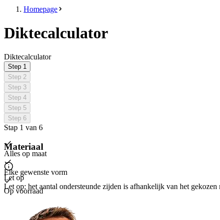
Homepage
Diktecalculator
Diktecalculator
Step
1
Step
2
Step
3
Step
4
Step
5
Step
6
Stap
1
van
6
Opnieuw proberen
Materiaal
Alles op maat
Elke gewenste vorm
Let op
Let op: het aantal ondersteunde zijden is afhankelijk van het gekozen m
Op voorraad