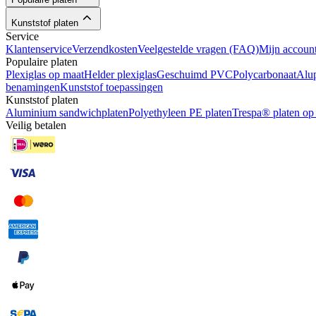
Kunststof platen
Service
Klantenservice
Verzendkosten
Veelgestelde vragen (FAQ)
Mijn accoun
Populaire platen
Plexiglas op maat
Helder plexiglas
Geschuimd PVC
Polycarbonaat
Alu
benamingen
Kunststof toepassingen
Kunststof platen
Aluminium sandwichplaten
Polyethyleen PE platen
Trespa® platen op
Veilig betalen