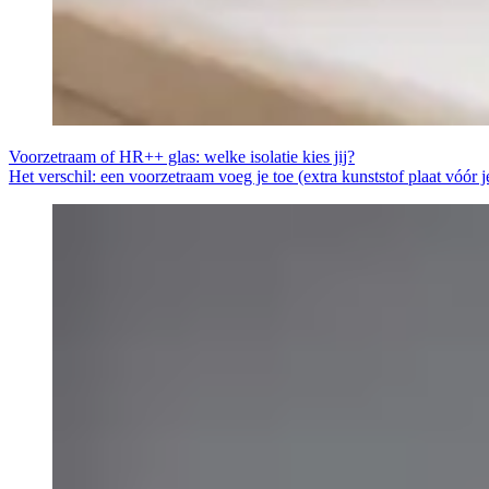
Voorzetraam of HR++ glas: welke isolatie kies jij?
Het verschil: een voorzetraam voeg je toe (extra kunststof plaat vóór 