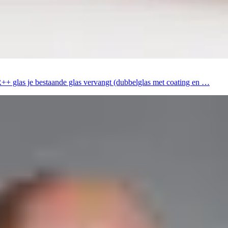
 HR++ glas je bestaande glas vervangt (dubbelglas met coating en …