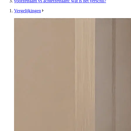
voorzetraam vs achterzetraam: wat is het verschil?
Vergelijkingen