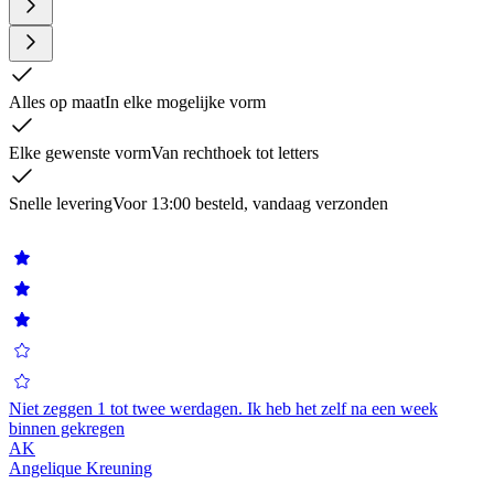
Alles op maat
In elke mogelijke vorm
Elke gewenste vorm
Van rechthoek tot letters
Snelle levering
Voor 13:00 besteld, vandaag verzonden
Niet zeggen 1 tot twee werdagen. Ik heb het zelf na een week
P
binnen gekregen
AK
T
Angelique Kreuning