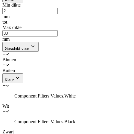
Min dikte
mm
tot
Max dikte
mm
Geschikt voor
Binnen
Buiten
Kleur
Component.Filters.Values.White
Wit
Component.Filters.Values.Black
Zwart