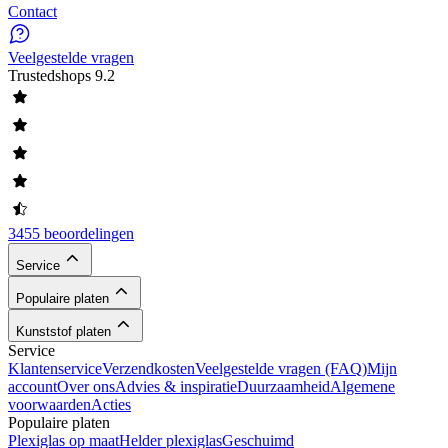
Contact
Veelgestelde vragen
Trustedshops
9.2
3455 beoordelingen
Service
Populaire platen
Kunststof platen
Service
Klantenservice
Verzendkosten
Veelgestelde vragen (FAQ)
Mijn
account
Over ons
Advies & inspiratie
Duurzaamheid
Algemene
voorwaarden
Acties
Populaire platen
Plexiglas op maat
Helder plexiglas
Geschuimd