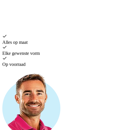
H
€
Alles op maat
Elke gewenste vorm
Op voorraad