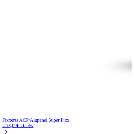
Fixxerss ACP/Alupanel Super Fixx
€ 18,09
Incl. btw