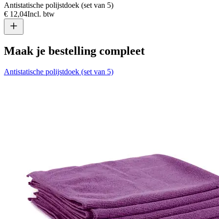
Antistatische polijstdoek (set van 5)
A
€ 12,04
Incl. btw
€
Maak je bestelling compleet
Antistatische polijstdoek (set van 5)