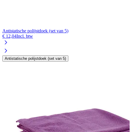
Antistatische polijstdoek (set van 5)
A
€ 12,04
Incl. btw
€
Antistatische polijstdoek (set van 5)