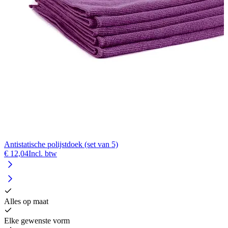
Antistatische polijstdoek (set van 5)
A
€ 12,04
Incl. btw
€
Alles op maat
Elke gewenste vorm