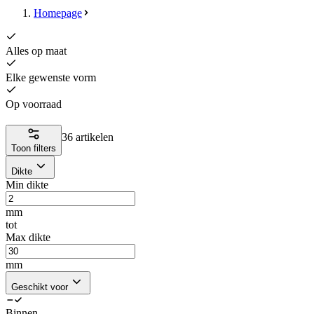
Homepage
Alles op maat
Elke gewenste vorm
Op voorraad
36 artikelen
Toon filters
Dikte
Min dikte
mm
tot
Max dikte
mm
Geschikt voor
Binnen