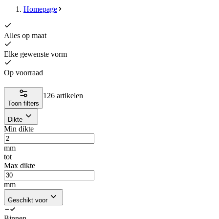
Homepage
Alles op maat
Elke gewenste vorm
Op voorraad
126 artikelen
Toon filters
Dikte
Min dikte
mm
tot
Max dikte
mm
Geschikt voor
Binnen