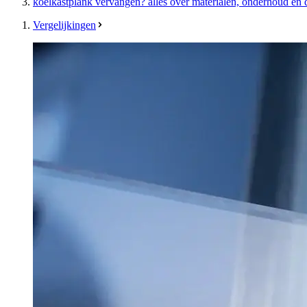
koelkastplank vervangen? alles over materialen, onderhoud en d
Vergelijkingen