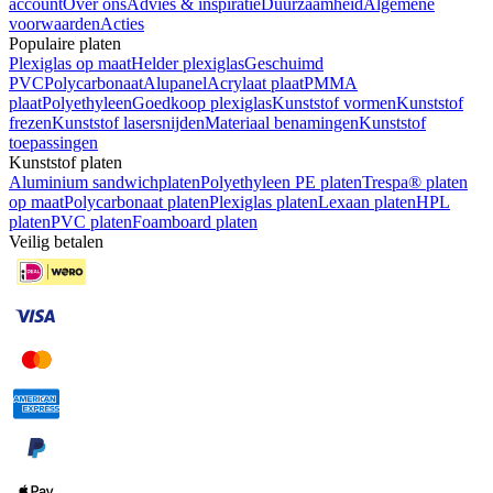
account
Over ons
Advies & inspiratie
Duurzaamheid
Algemene
voorwaarden
Acties
Populaire platen
Plexiglas op maat
Helder plexiglas
Geschuimd
PVC
Polycarbonaat
Alupanel
Acrylaat plaat
PMMA
plaat
Polyethyleen
Goedkoop plexiglas
Kunststof vormen
Kunststof
frezen
Kunststof lasersnijden
Materiaal benamingen
Kunststof
toepassingen
Kunststof platen
Aluminium sandwichplaten
Polyethyleen PE platen
Trespa® platen
op maat
Polycarbonaat platen
Plexiglas platen
Lexaan platen
HPL
platen
PVC platen
Foamboard platen
Veilig betalen