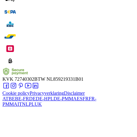
KVK
72740302
BTW
NL859219331B01
Cookie policy
Privacyverklaring
Disclaimer
AT
BE
BE-FR
DE
DE-HPL
DE-PMMA
ES
FR
FR-
PMMA
IT
NL
PL
UK