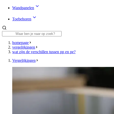
Wandpanelen
Toebehoren
homepage
vergelijkingen
wat zijn de verschillen tussen pp en pe?
Vergelijkingen