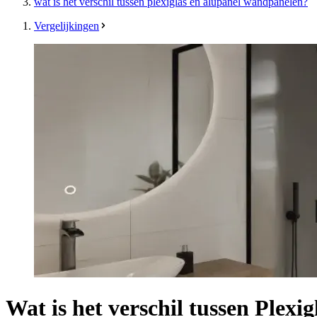
wat is het verschil tussen plexiglas en alupanel wandpanelen?
Vergelijkingen
Wat is het verschil tussen Plex