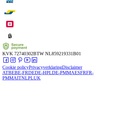
KVK
72740302
BTW
NL859219331B01
Cookie policy
Privacyverklaring
Disclaimer
AT
BE
BE-FR
DE
DE-HPL
DE-PMMA
ES
FR
FR-
PMMA
IT
NL
PL
UK