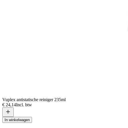
Vuplex antistatische reiniger 235ml
€ 24,14
Incl. btw
In winkelwagen