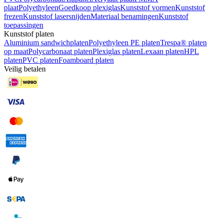
plaat
Polyethyleen
Goedkoop plexiglas
Kunststof vormen
Kunststof
frezen
Kunststof lasersnijden
Materiaal benamingen
Kunststof
toepassingen
Kunststof platen
Aluminium sandwichplaten
Polyethyleen PE platen
Trespa® platen
op maat
Polycarbonaat platen
Plexiglas platen
Lexaan platen
HPL
platen
PVC platen
Foamboard platen
Veilig betalen