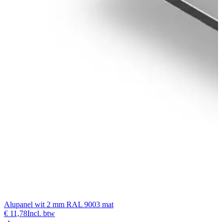
Alupanel wit 2 mm RAL 9003 mat
A
€ 11,78
Incl. btw
€