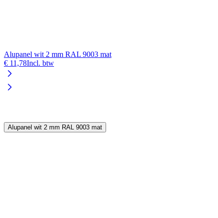
Alupanel wit 2 mm RAL 9003 mat
A
€ 11,78
Incl. btw
€
Alupanel wit 2 mm RAL 9003 mat