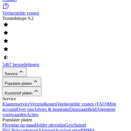
Veelgestelde vragen
Trustedshops
9.2
3467 beoordelingen
Service
Populaire platen
Kunststof platen
Service
Klantenservice
Verzendkosten
Veelgestelde vragen (FAQ)
Mijn
account
Over ons
Advies & inspiratie
Duurzaamheid
Algemene
voorwaarden
Acties
Populaire platen
Plexiglas op maat
Helder plexiglas
Geschuimd
PVC
Polycarbonaat
Alupanel
Acrylaat plaat
PMMA