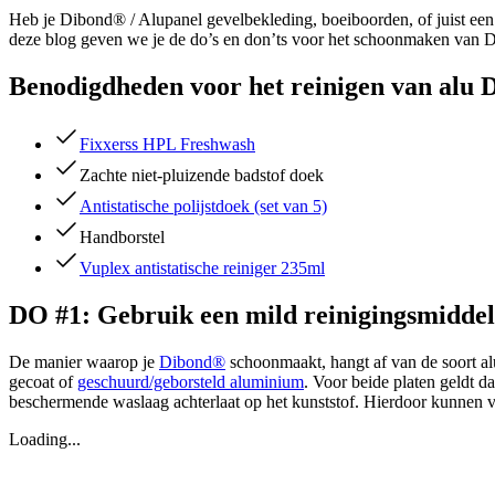
Heb je Dibond® / Alupanel gevelbekleding, boeiboorden, of juist ee
deze blog geven we je de do’s en don’ts voor het schoonmaken van 
Benodigdheden voor het reinigen van alu
Fixxerss HPL Freshwash
Zachte niet-pluizende badstof doek
Antistatische polijstdoek (set van 5)
Handborstel
Vuplex antistatische reiniger 235ml
DO #1: Gebruik een mild reinigingsmiddel
De manier waarop je
Dibond®
schoonmaakt, hangt af van de soort al
gecoat of
geschuurd/geborsteld aluminium
. Voor beide platen geldt d
beschermende waslaag achterlaat op het kunststof. Hierdoor kunnen v
Loading...