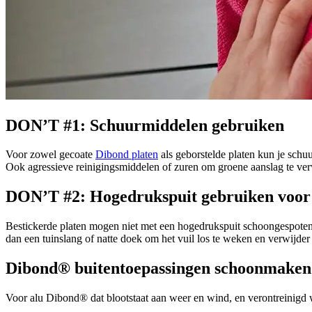
DON’T #1: Schuurmiddelen gebruiken
Voor zowel gecoate
Dibond platen
als geborstelde platen kun je schu
Ook agressieve reinigingsmiddelen of zuren om groene aanslag te verw
DON’T #2: Hogedrukspuit gebruiken voor 
Bestickerde platen mogen niet met een hogedrukspuit schoongespoten
dan een tuinslang of natte doek om het vuil los te weken en verwijder
Dibond® buitentoepassingen schoonmaken 
Voor alu Dibond® dat blootstaat aan weer en wind, en verontreinigd w