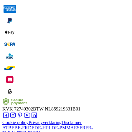
KVK
72740302
BTW
NL859219331B01
Cookie policy
Privacyverklaring
Disclaimer
AT
BE
BE-FR
DE
DE-HPL
DE-PMMA
ES
FR
FR-