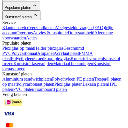
Populaire platen
Kunststof platen
Service
Klantenservice
Verzendkosten
Veelgestelde vragen (FAQ)
Mijn
account
Over ons
Advies & inspiratie
Duurzaamheid
Algemene
voorwaarden
Acties
Populaire platen
Plexiglas op maat
Helder plexiglas
Geschuimd
PVC
Polycarbonaat
Alupanel
Acrylaat plaat
PMMA
plaat
Polyethyleen
Goedkoop plexiglas
Kunststof vormen
Kunststof
frezen
Kunststof lasersnijden
Materiaal benamingen
Kunststof
toepassingen
Kunststof platen
Aluminium sandwichplaten
Polyethyleen PE platen
Trespa® platen
op maat
Polycarbonaat platen
Plexiglas platen
Lexaan platen
HPL
platen
PVC platen
Foamboard platen
Veilig betalen