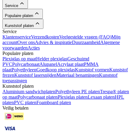
Service
Populaire platen
Kunststof platen
Service
Klantenservice
Verzendkosten
Veelgestelde vragen (FAQ)
Mijn
account
Over ons
Advies & inspiratie
Duurzaamheid
Algemene
voorwaarden
Acties
Populaire platen
Plexiglas op maat
Helder plexiglas
Geschuimd
PVC
Polycarbonaat
Alupanel
Acrylaat plaat
PMMA
plaat
Polyethyleen
Goedkoop plexiglas
Kunststof vormen
Kunststof
frezen
Kunststof lasersnijden
Materiaal benamingen
Kunststof
toepassingen
Kunststof platen
Aluminium sandwichplaten
Polyethyleen PE platen
Trespa® platen
op maat
Polycarbonaat platen
Plexiglas platen
Lexaan platen
HPL
platen
PVC platen
Foamboard platen
Veilig betalen