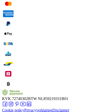
KVK
72740302
BTW
NL859219331B01
Cookie policy
Privacyverklaring
Disclaimer