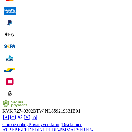
KVK
72740302
BTW
NL859219331B01
Cookie policy
Privacyverklaring
Disclaimer
AT
BE
BE-FR
DE
DE-HPL
DE-PMMA
ES
FR
FR-