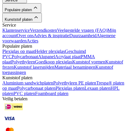
Service
Populaire platen
Kunststof platen
Service
Klantenservice
Verzendkosten
Veelgestelde vragen (FAQ)
Mijn
account
Over ons
Advies & inspiratie
Duurzaamheid
Algemene
voorwaarden
Acties
Populaire platen
Plexiglas op maat
Helder plexiglas
Geschuimd
PVC
Polycarbonaat
Alupanel
Acrylaat plaat
PMMA
plaat
Polyethyleen
Goedkoop plexiglas
Kunststof vormen
Kunststof
frezen
Kunststof lasersnijden
Materiaal benamingen
Kunststof
toepassingen
Kunststof platen
Aluminium sandwichplaten
Polyethyleen PE platen
Trespa® platen
op maat
Polycarbonaat platen
Plexiglas platen
Lexaan platen
HPL
platen
PVC platen
Foamboard platen
Veilig betalen