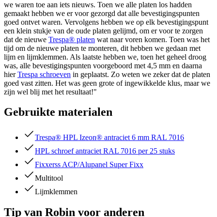
we waren toe aan iets nieuws. Toen we alle platen los hadden
gemaakt hebben we er voor gezorgd dat alle bevestigingspunten
goed ontvet waren. Vervolgens hebben we op elk bevestigingspunt
een klein stukje van de oude platen gelijmd, om er voor te zorgen
dat de nieuwe
Trespa® platen
wat naar voren komen. Toen was het
tijd om de nieuwe platen te monteren, dit hebben we gedaan met
lijm en lijmklemmen. Als laatste hebben we, toen het geheel droog
was, alle bevestigingspunten voorgeboord met 4,5 mm en daarna
hier
Trespa schroeven
in geplaatst. Zo weten we zeker dat de platen
goed vast zitten. Het was geen grote of ingewikkelde klus, maar we
zijn wel blij met het resultaat!"
Gebruikte materialen
Trespa® HPL Izeon® antraciet 6 mm RAL 7016
HPL schroef antraciet RAL 7016 per 25 stuks
Fixxerss ACP/Alupanel Super Fixx
Multitool
Lijmklemmen
Tip van Robin voor anderen