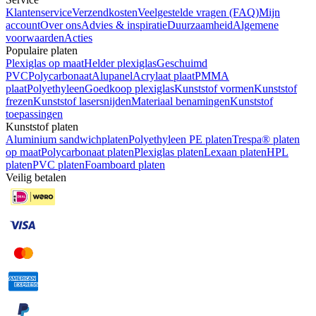
Klantenservice
Verzendkosten
Veelgestelde vragen (FAQ)
Mijn
account
Over ons
Advies & inspiratie
Duurzaamheid
Algemene
voorwaarden
Acties
Populaire platen
Plexiglas op maat
Helder plexiglas
Geschuimd
PVC
Polycarbonaat
Alupanel
Acrylaat plaat
PMMA
plaat
Polyethyleen
Goedkoop plexiglas
Kunststof vormen
Kunststof
frezen
Kunststof lasersnijden
Materiaal benamingen
Kunststof
toepassingen
Kunststof platen
Aluminium sandwichplaten
Polyethyleen PE platen
Trespa® platen
op maat
Polycarbonaat platen
Plexiglas platen
Lexaan platen
HPL
platen
PVC platen
Foamboard platen
Veilig betalen