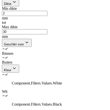
Dikte
Min dikte
mm
tot
Max dikte
mm
Geschikt voor
Binnen
Buiten
Kleur
Component.Filters.Values.White
Wit
Component.Filters.Values.Black