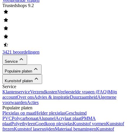
Veelgestelde vragen
Trustedshops
9.2
3421 beoordelingen
Service
Populaire platen
Kunststof platen
Service
Klantenservice
Verzendkosten
Veelgestelde vragen (FAQ)
Mijn
account
Over ons
Advies & inspiratie
Duurzaamheid
Algemene
voorwaarden
Acties
Populaire platen
Plexiglas op maat
Helder plexiglas
Geschuimd
PVC
Polycarbonaat
Alupanel
Acrylaat plaat
PMMA
plaat
Polyethyleen
Goedkoop plexiglas
Kunststof vormen
Kunststof
frezen
Kunststof lasersnijden
Materiaal benamingen
Kunststof