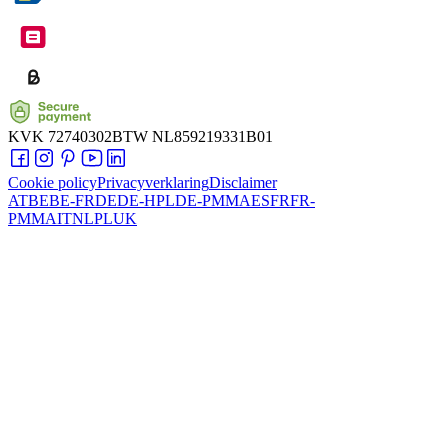
KVK
72740302
BTW
NL859219331B01
Cookie policy
Privacyverklaring
Disclaimer
AT
BE
BE-FR
DE
DE-HPL
DE-PMMA
ES
FR
FR-
PMMA
IT
NL
PL
UK