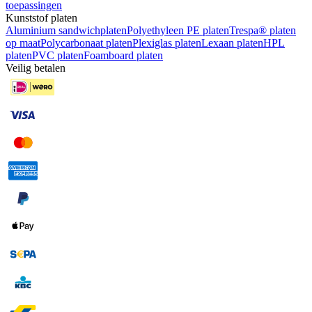
toepassingen
Kunststof platen
Aluminium sandwichplaten
Polyethyleen PE platen
Trespa® platen
op maat
Polycarbonaat platen
Plexiglas platen
Lexaan platen
HPL
platen
PVC platen
Foamboard platen
Veilig betalen