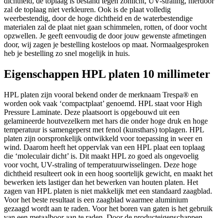
dichtheid, de toplaag is bestand tegen zonlicht, UV-straling, hierdoor
zal de toplaag niet verkleuren. Ook is de plaat volledig
weerbestendig, door de hoge dichtheid en de waterbestendige
materialen zal de plaat niet gaan schimmelen, rotten, of door vocht
opzwellen. Je geeft eenvoudig de door jouw gewenste afmetingen
door, wij zagen je bestelling kosteloos op maat. Normaalgesproken
heb je bestelling zo snel mogelijk in huis.
Eigenschappen HPL platen 10 millimeter
HPL platen zijn vooral bekend onder de merknaam Trespa® en
worden ook vaak ‘compactplaat’ genoemd. HPL staat voor High
Pressure Laminate. Deze plaatsoort is opgebouwd uit een
gelamineerde houtvezelkern met hars die onder hoge druk en hoge
temperatuur is samengeperst met fenol (kunsthars) toplagen. HPL
platen zijn oorspronkelijk ontwikkeld voor toepassing in weer en
wind. Daarom heeft het oppervlak van een HPL plaat een toplaag
die ‘moleculair dicht’ is. Dit maakt HPL zo goed als ongevoelig
voor vocht, UV-straling of temperatuurwisselingen. Deze hoge
dichtheid resulteert ook in een hoog soortelijk gewicht, en maakt het
bewerken iets lastiger dan het bewerken van houten platen. Het
zagen van HPL platen is niet makkelijk met een standaard zaagblad.
Voor het beste resultaat is een zaagblad waarmee aluminium
gezaagd wordt aan te raden. Voor het boren van gaten is het gebruik
van een metaalboor aan te raden. Door de producteigenschappen