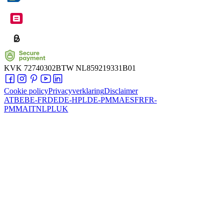
KVK
72740302
BTW
NL859219331B01
Cookie policy
Privacyverklaring
Disclaimer
AT
BE
BE-FR
DE
DE-HPL
DE-PMMA
ES
FR
FR-
PMMA
IT
NL
PL
UK