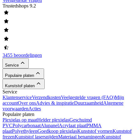
Veelgestelde vragen
Trustedshops
9.2
3455 beoordelingen
Service
Populaire platen
Kunststof platen
Service
Klantenservice
Verzendkosten
Veelgestelde vragen (FAQ)
Mijn
account
Over ons
Advies & inspiratie
Duurzaamheid
Algemene
voorwaarden
Acties
Populaire platen
Plexiglas op maat
Helder plexiglas
Geschuimd
PVC
Polycarbonaat
Alupanel
Acrylaat plaat
PMMA
plaat
Polyethyleen
Goedkoop plexiglas
Kunststof vormen
Kunststof
frezen
Kunststof lasersnijden
Materiaal benamingen
Kunststof