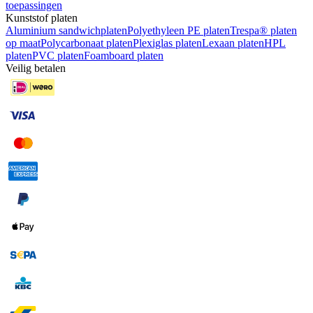
toepassingen
Kunststof platen
Aluminium sandwichplaten
Polyethyleen PE platen
Trespa® platen
op maat
Polycarbonaat platen
Plexiglas platen
Lexaan platen
HPL
platen
PVC platen
Foamboard platen
Veilig betalen