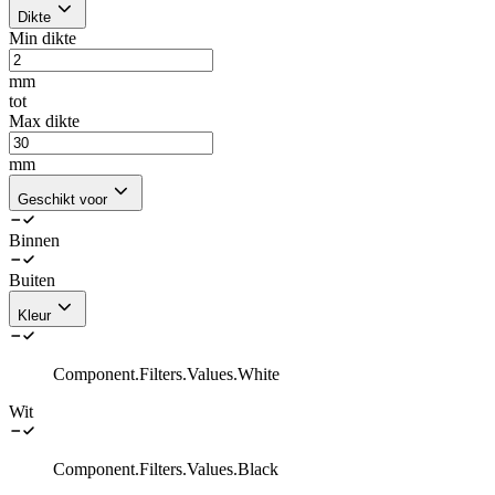
Dikte
Min dikte
mm
tot
Max dikte
mm
Geschikt voor
Binnen
Buiten
Kleur
Component.Filters.Values.White
Wit
Component.Filters.Values.Black