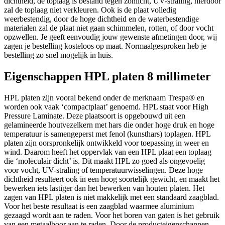
dichtheid, de toplaag is bestand tegen zonlicht, UV-straling, hierdoor
zal de toplaag niet verkleuren. Ook is de plaat volledig
weerbestendig, door de hoge dichtheid en de waterbestendige
materialen zal de plaat niet gaan schimmelen, rotten, of door vocht
opzwellen. Je geeft eenvoudig jouw gewenste afmetingen door, wij
zagen je bestelling kosteloos op maat. Normaalgesproken heb je
bestelling zo snel mogelijk in huis.
Eigenschappen HPL platen 8 millimeter
HPL platen zijn vooral bekend onder de merknaam Trespa® en
worden ook vaak ‘compactplaat’ genoemd. HPL staat voor High
Pressure Laminate. Deze plaatsoort is opgebouwd uit een
gelamineerde houtvezelkern met hars die onder hoge druk en hoge
temperatuur is samengeperst met fenol (kunsthars) toplagen. HPL
platen zijn oorspronkelijk ontwikkeld voor toepassing in weer en
wind. Daarom heeft het oppervlak van een HPL plaat een toplaag
die ‘moleculair dicht’ is. Dit maakt HPL zo goed als ongevoelig
voor vocht, UV-straling of temperatuurwisselingen. Deze hoge
dichtheid resulteert ook in een hoog soortelijk gewicht, en maakt het
bewerken iets lastiger dan het bewerken van houten platen. Het
zagen van HPL platen is niet makkelijk met een standaard zaagblad.
Voor het beste resultaat is een zaagblad waarmee aluminium
gezaagd wordt aan te raden. Voor het boren van gaten is het gebruik
van een metaalboor aan te raden. Door de producteigenschappen