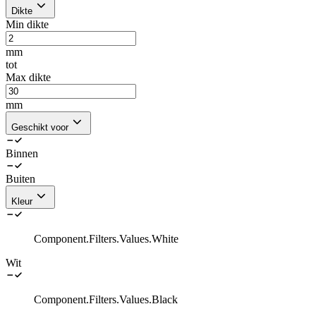
Dikte
Min dikte
mm
tot
Max dikte
mm
Geschikt voor
Binnen
Buiten
Kleur
Component.Filters.Values.White
Wit
Component.Filters.Values.Black