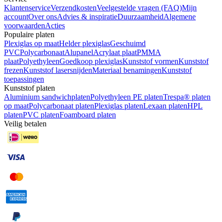
Klantenservice
Verzendkosten
Veelgestelde vragen (FAQ)
Mijn
account
Over ons
Advies & inspiratie
Duurzaamheid
Algemene
voorwaarden
Acties
Populaire platen
Plexiglas op maat
Helder plexiglas
Geschuimd
PVC
Polycarbonaat
Alupanel
Acrylaat plaat
PMMA
plaat
Polyethyleen
Goedkoop plexiglas
Kunststof vormen
Kunststof
frezen
Kunststof lasersnijden
Materiaal benamingen
Kunststof
toepassingen
Kunststof platen
Aluminium sandwichplaten
Polyethyleen PE platen
Trespa® platen
op maat
Polycarbonaat platen
Plexiglas platen
Lexaan platen
HPL
platen
PVC platen
Foamboard platen
Veilig betalen