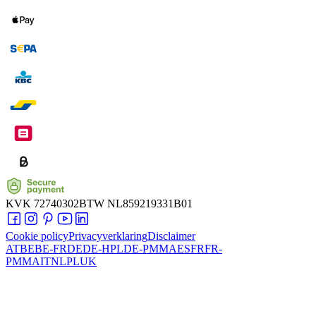
KVK
72740302
BTW
NL859219331B01
Cookie policy
Privacyverklaring
Disclaimer
AT
BE
BE-FR
DE
DE-HPL
DE-PMMA
ES
FR
FR-
PMMA
IT
NL
PL
UK