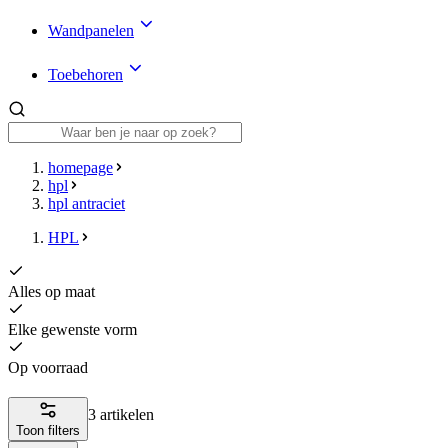
Wandpanelen
Toebehoren
homepage
hpl
hpl antraciet
HPL
Alles op maat
Elke gewenste vorm
Op voorraad
3 artikelen
Toon filters