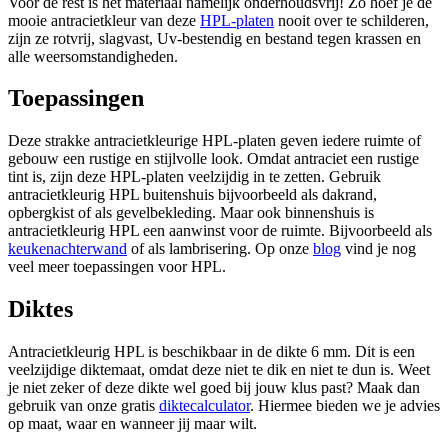
Voor de rest is het materiaal namelijk onderhoudsvrij! Zo hoef je de
mooie antracietkleur van deze
HPL-platen
nooit over te schilderen,
zijn ze rotvrij, slagvast, Uv-bestendig en bestand tegen krassen en
alle weersomstandigheden.
Toepassingen
Deze strakke antracietkleurige HPL-platen geven iedere ruimte of
gebouw een rustige en stijlvolle look. Omdat antraciet een rustige
tint is, zijn deze HPL-platen veelzijdig in te zetten. Gebruik
antracietkleurig HPL buitenshuis bijvoorbeeld als dakrand,
opbergkist of als gevelbekleding. Maar ook binnenshuis is
antracietkleurig HPL een aanwinst voor de ruimte. Bijvoorbeeld als
keukenachterwand
of als lambrisering. Op onze
blog
vind je nog
veel meer toepassingen voor HPL.
Diktes
Antracietkleurig HPL is beschikbaar in de dikte 6 mm. Dit is een
veelzijdige diktemaat, omdat deze niet te dik en niet te dun is. Weet
je niet zeker of deze dikte wel goed bij jouw klus past? Maak dan
gebruik van onze gratis
diktecalculator
. Hiermee bieden we je advies
op maat, waar en wanneer jij maar wilt.