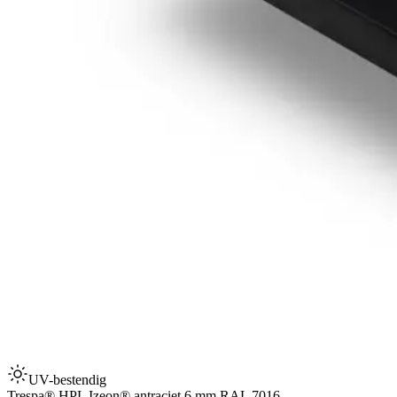
UV-bestendig
Trespa® HPL Izeon® antraciet 6 mm RAL 7016