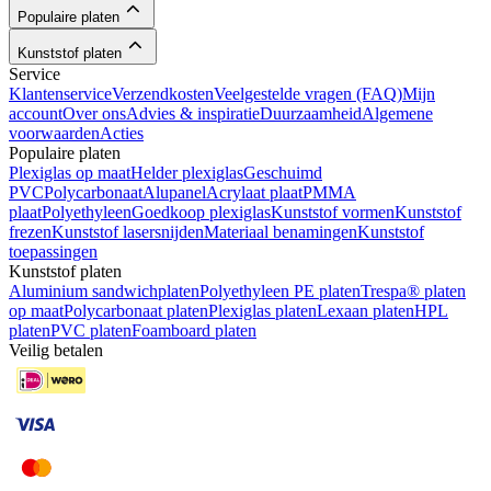
Populaire platen
Kunststof platen
Service
Klantenservice
Verzendkosten
Veelgestelde vragen (FAQ)
Mijn
account
Over ons
Advies & inspiratie
Duurzaamheid
Algemene
voorwaarden
Acties
Populaire platen
Plexiglas op maat
Helder plexiglas
Geschuimd
PVC
Polycarbonaat
Alupanel
Acrylaat plaat
PMMA
plaat
Polyethyleen
Goedkoop plexiglas
Kunststof vormen
Kunststof
frezen
Kunststof lasersnijden
Materiaal benamingen
Kunststof
toepassingen
Kunststof platen
Aluminium sandwichplaten
Polyethyleen PE platen
Trespa® platen
op maat
Polycarbonaat platen
Plexiglas platen
Lexaan platen
HPL
platen
PVC platen
Foamboard platen
Veilig betalen