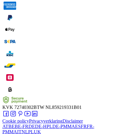
KVK
72740302
BTW
NL859219331B01
Cookie policy
Privacyverklaring
Disclaimer
AT
BE
BE-FR
DE
DE-HPL
DE-PMMA
ES
FR
FR-
PMMA
IT
NL
PL
UK