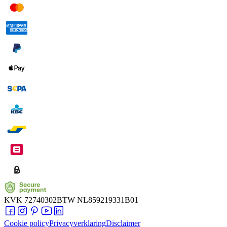
KVK
72740302
BTW
NL859219331B01
Cookie policy
Privacyverklaring
Disclaimer