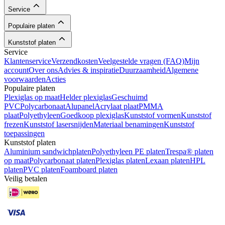
Service
Populaire platen
Kunststof platen
Service
Klantenservice
Verzendkosten
Veelgestelde vragen (FAQ)
Mijn
account
Over ons
Advies & inspiratie
Duurzaamheid
Algemene
voorwaarden
Acties
Populaire platen
Plexiglas op maat
Helder plexiglas
Geschuimd
PVC
Polycarbonaat
Alupanel
Acrylaat plaat
PMMA
plaat
Polyethyleen
Goedkoop plexiglas
Kunststof vormen
Kunststof
frezen
Kunststof lasersnijden
Materiaal benamingen
Kunststof
toepassingen
Kunststof platen
Aluminium sandwichplaten
Polyethyleen PE platen
Trespa® platen
op maat
Polycarbonaat platen
Plexiglas platen
Lexaan platen
HPL
platen
PVC platen
Foamboard platen
Veilig betalen