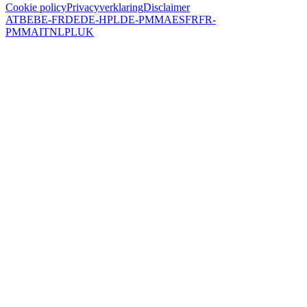
Cookie policy
Privacyverklaring
Disclaimer
AT
BE
BE-FR
DE
DE-HPL
DE-PMMA
ES
FR
FR-
PMMA
IT
NL
PL
UK