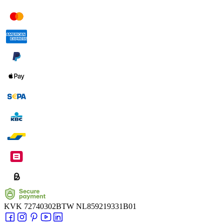
KVK
72740302
BTW
NL859219331B01