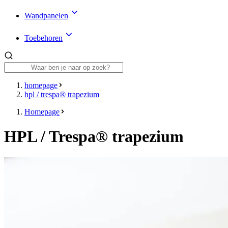
Wandpanelen
Toebehoren
homepage
hpl / trespa® trapezium
Homepage
HPL / Trespa® trapezium