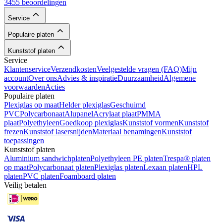
3455 beoordelingen
Service
Populaire platen
Kunststof platen
Service
Klantenservice
Verzendkosten
Veelgestelde vragen (FAQ)
Mijn
account
Over ons
Advies & inspiratie
Duurzaamheid
Algemene
voorwaarden
Acties
Populaire platen
Plexiglas op maat
Helder plexiglas
Geschuimd
PVC
Polycarbonaat
Alupanel
Acrylaat plaat
PMMA
plaat
Polyethyleen
Goedkoop plexiglas
Kunststof vormen
Kunststof
frezen
Kunststof lasersnijden
Materiaal benamingen
Kunststof
toepassingen
Kunststof platen
Aluminium sandwichplaten
Polyethyleen PE platen
Trespa® platen
op maat
Polycarbonaat platen
Plexiglas platen
Lexaan platen
HPL
platen
PVC platen
Foamboard platen
Veilig betalen