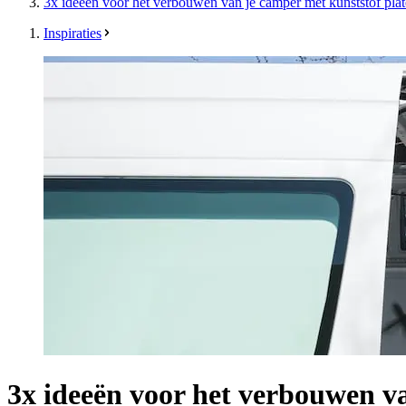
3x ideeën voor het verbouwen van je camper met kunststof pla
Inspiraties
3x ideeën voor het verbouwen v