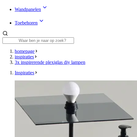
Wandpanelen
Toebehoren
homepage
inspiraties
3x inspirerende plexiglas diy lampen
Inspiraties