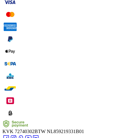
KVK
72740302
BTW
NL859219331B01