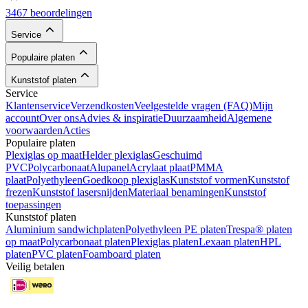
3467 beoordelingen
Service
Populaire platen
Kunststof platen
Service
Klantenservice
Verzendkosten
Veelgestelde vragen (FAQ)
Mijn
account
Over ons
Advies & inspiratie
Duurzaamheid
Algemene
voorwaarden
Acties
Populaire platen
Plexiglas op maat
Helder plexiglas
Geschuimd
PVC
Polycarbonaat
Alupanel
Acrylaat plaat
PMMA
plaat
Polyethyleen
Goedkoop plexiglas
Kunststof vormen
Kunststof
frezen
Kunststof lasersnijden
Materiaal benamingen
Kunststof
toepassingen
Kunststof platen
Aluminium sandwichplaten
Polyethyleen PE platen
Trespa® platen
op maat
Polycarbonaat platen
Plexiglas platen
Lexaan platen
HPL
platen
PVC platen
Foamboard platen
Veilig betalen