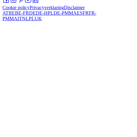
Cookie policy
Privacyverklaring
Disclaimer
AT
BE
BE-FR
DE
DE-HPL
DE-PMMA
ES
FR
FR-
PMMA
IT
NL
PL
UK