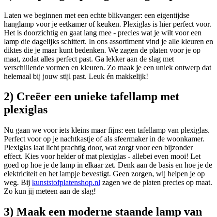
Laten we beginnen met een echte blikvanger: een eigentijdse
hanglamp voor je eetkamer of keuken. Plexiglas is hier perfect voor.
Het is doorzichtig en gaat lang mee - precies wat je wilt voor een
lamp die dagelijks schittert. In ons assortiment vind je alle kleuren en
diktes die je maar kunt bedenken. We zagen de platen voor je op
maat, zodat alles perfect past. Ga lekker aan de slag met
verschillende vormen en kleuren. Zo maak je een uniek ontwerp dat
helemaal bij jouw stijl past. Leuk én makkelijk!
2) Creëer een unieke tafellamp met
plexiglas
Nu gaan we voor iets kleins maar fijns: een tafellamp van plexiglas.
Perfect voor op je nachtkastje of als sfeermaker in de woonkamer.
Plexiglas laat licht prachtig door, wat zorgt voor een bijzonder
effect. Kies voor helder of mat plexiglas - allebei even mooi! Let
goed op hoe je de lamp in elkaar zet. Denk aan de basis en hoe je de
elektriciteit en het lampje bevestigt. Geen zorgen, wij helpen je op
weg. Bij
kunststofplatenshop.nl
zagen we de platen precies op maat.
Zo kun jij meteen aan de slag!
3) Maak een moderne staande lamp van