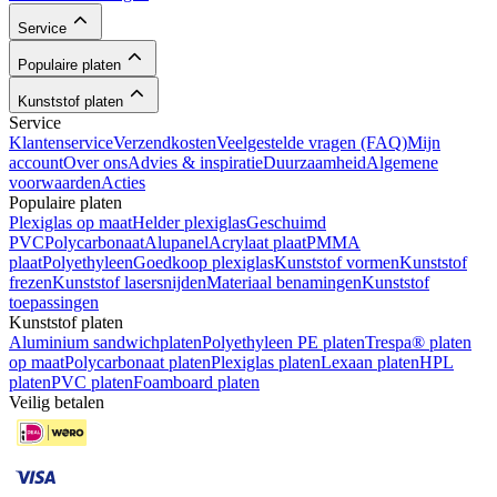
Service
Populaire platen
Kunststof platen
Service
Klantenservice
Verzendkosten
Veelgestelde vragen (FAQ)
Mijn
account
Over ons
Advies & inspiratie
Duurzaamheid
Algemene
voorwaarden
Acties
Populaire platen
Plexiglas op maat
Helder plexiglas
Geschuimd
PVC
Polycarbonaat
Alupanel
Acrylaat plaat
PMMA
plaat
Polyethyleen
Goedkoop plexiglas
Kunststof vormen
Kunststof
frezen
Kunststof lasersnijden
Materiaal benamingen
Kunststof
toepassingen
Kunststof platen
Aluminium sandwichplaten
Polyethyleen PE platen
Trespa® platen
op maat
Polycarbonaat platen
Plexiglas platen
Lexaan platen
HPL
platen
PVC platen
Foamboard platen
Veilig betalen