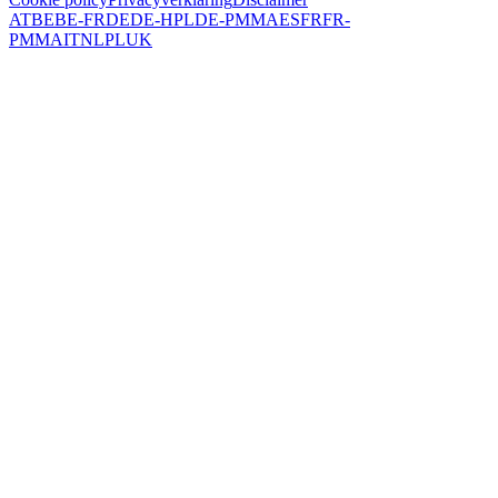
AT
BE
BE-FR
DE
DE-HPL
DE-PMMA
ES
FR
FR-
PMMA
IT
NL
PL
UK