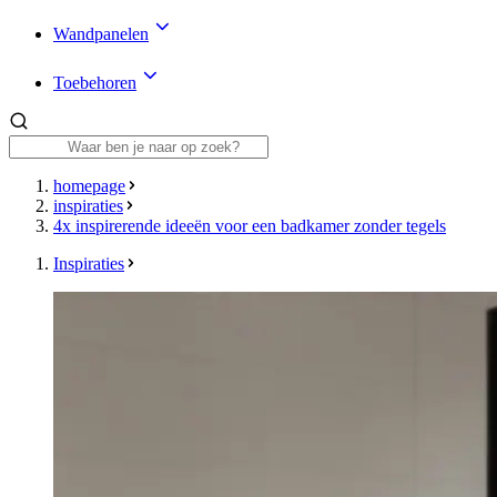
Wandpanelen
Toebehoren
homepage
inspiraties
4x inspirerende ideeën voor een badkamer zonder tegels
Inspiraties