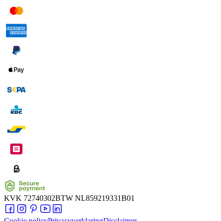
KVK
72740302
BTW
NL859219331B01
Cookie policy
Privacyverklaring
Disclaimer