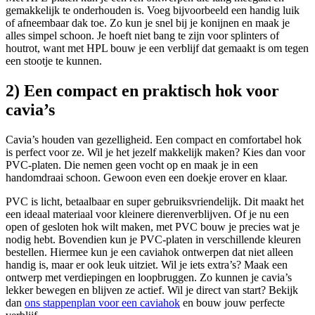
gemakkelijk te onderhouden is. Voeg bijvoorbeeld een handig luik
of afneembaar dak toe. Zo kun je snel bij je konijnen en maak je
alles simpel schoon. Je hoeft niet bang te zijn voor splinters of
houtrot, want met HPL bouw je een verblijf dat gemaakt is om tegen
een stootje te kunnen.
2) Een compact en praktisch hok voor
cavia’s
Cavia’s houden van gezelligheid. Een compact en comfortabel hok
is perfect voor ze. Wil je het jezelf makkelijk maken? Kies dan voor
PVC-platen. Die nemen geen vocht op en maak je in een
handomdraai schoon. Gewoon even een doekje erover en klaar.
PVC is licht, betaalbaar en super gebruiksvriendelijk. Dit maakt het
een ideaal materiaal voor kleinere dierenverblijven. Of je nu een
open of gesloten hok wilt maken, met PVC bouw je precies wat je
nodig hebt. Bovendien kun je PVC-platen in verschillende kleuren
bestellen. Hiermee kun je een caviahok ontwerpen dat niet alleen
handig is, maar er ook leuk uitziet. Wil je iets extra’s? Maak een
ontwerp met verdiepingen en loopbruggen. Zo kunnen je cavia’s
lekker bewegen en blijven ze actief. Wil je direct van start? Bekijk
dan
ons stappenplan voor een caviahok
en bouw jouw perfecte