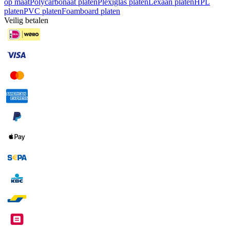
op maat
Polycarbonaat platen
Plexiglas platen
Lexaan platen
HPL
platen
PVC platen
Foamboard platen
Veilig betalen