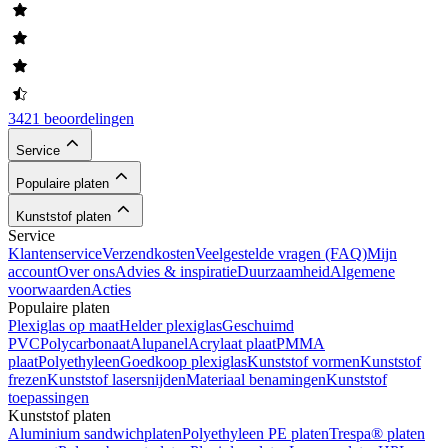
3421 beoordelingen
Service
Populaire platen
Kunststof platen
Service
Klantenservice
Verzendkosten
Veelgestelde vragen (FAQ)
Mijn
account
Over ons
Advies & inspiratie
Duurzaamheid
Algemene
voorwaarden
Acties
Populaire platen
Plexiglas op maat
Helder plexiglas
Geschuimd
PVC
Polycarbonaat
Alupanel
Acrylaat plaat
PMMA
plaat
Polyethyleen
Goedkoop plexiglas
Kunststof vormen
Kunststof
frezen
Kunststof lasersnijden
Materiaal benamingen
Kunststof
toepassingen
Kunststof platen
Aluminium sandwichplaten
Polyethyleen PE platen
Trespa® platen