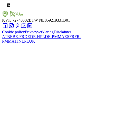
KVK
72740302
BTW
NL859219331B01
Cookie policy
Privacyverklaring
Disclaimer
AT
BE
BE-FR
DE
DE-HPL
DE-PMMA
ES
FR
FR-
PMMA
IT
NL
PL
UK