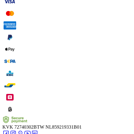
KVK
72740302
BTW
NL859219331B01