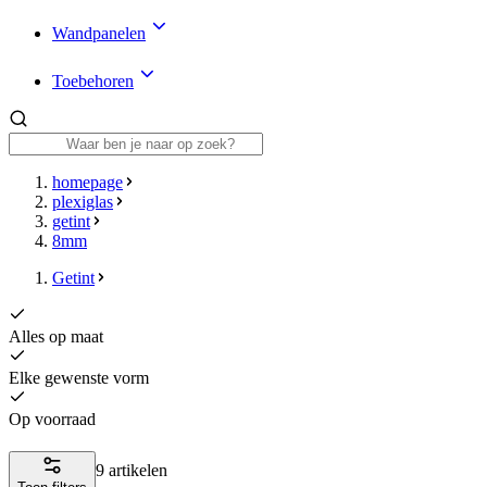
Wandpanelen
Toebehoren
homepage
plexiglas
getint
8mm
Getint
Alles op maat
Elke gewenste vorm
Op voorraad
9 artikelen