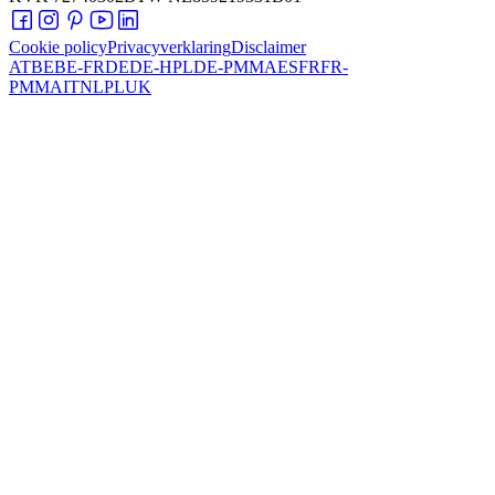
Cookie policy
Privacyverklaring
Disclaimer
AT
BE
BE-FR
DE
DE-HPL
DE-PMMA
ES
FR
FR-
PMMA
IT
NL
PL
UK