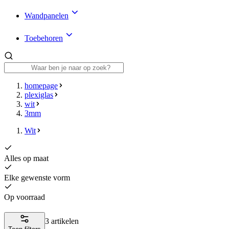
Wandpanelen
Toebehoren
homepage
plexiglas
wit
3mm
Wit
Alles op maat
Elke gewenste vorm
Op voorraad
3 artikelen