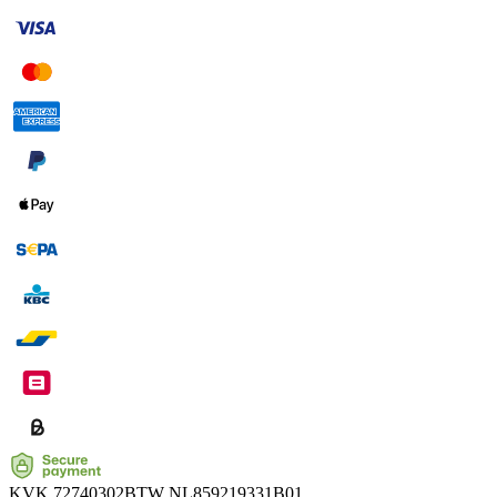
KVK
72740302
BTW
NL859219331B01