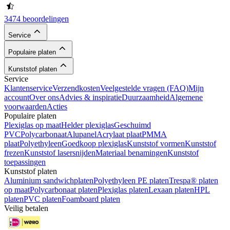
3474 beoordelingen
Service
Populaire platen
Kunststof platen
Service
Klantenservice
Verzendkosten
Veelgestelde vragen (FAQ)
Mijn
account
Over ons
Advies & inspiratie
Duurzaamheid
Algemene
voorwaarden
Acties
Populaire platen
Plexiglas op maat
Helder plexiglas
Geschuimd
PVC
Polycarbonaat
Alupanel
Acrylaat plaat
PMMA
plaat
Polyethyleen
Goedkoop plexiglas
Kunststof vormen
Kunststof
frezen
Kunststof lasersnijden
Materiaal benamingen
Kunststof
toepassingen
Kunststof platen
Aluminium sandwichplaten
Polyethyleen PE platen
Trespa® platen
op maat
Polycarbonaat platen
Plexiglas platen
Lexaan platen
HPL
platen
PVC platen
Foamboard platen
Veilig betalen