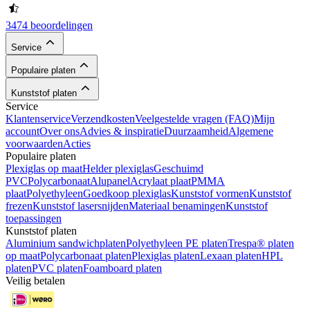
3474 beoordelingen
Service
Populaire platen
Kunststof platen
Service
Klantenservice
Verzendkosten
Veelgestelde vragen (FAQ)
Mijn
account
Over ons
Advies & inspiratie
Duurzaamheid
Algemene
voorwaarden
Acties
Populaire platen
Plexiglas op maat
Helder plexiglas
Geschuimd
PVC
Polycarbonaat
Alupanel
Acrylaat plaat
PMMA
plaat
Polyethyleen
Goedkoop plexiglas
Kunststof vormen
Kunststof
frezen
Kunststof lasersnijden
Materiaal benamingen
Kunststof
toepassingen
Kunststof platen
Aluminium sandwichplaten
Polyethyleen PE platen
Trespa® platen
op maat
Polycarbonaat platen
Plexiglas platen
Lexaan platen
HPL
platen
PVC platen
Foamboard platen
Veilig betalen