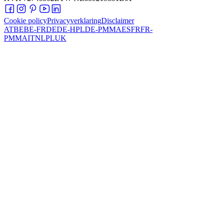
Cookie policy
Privacyverklaring
Disclaimer
AT
BE
BE-FR
DE
DE-HPL
DE-PMMA
ES
FR
FR-
PMMA
IT
NL
PL
UK