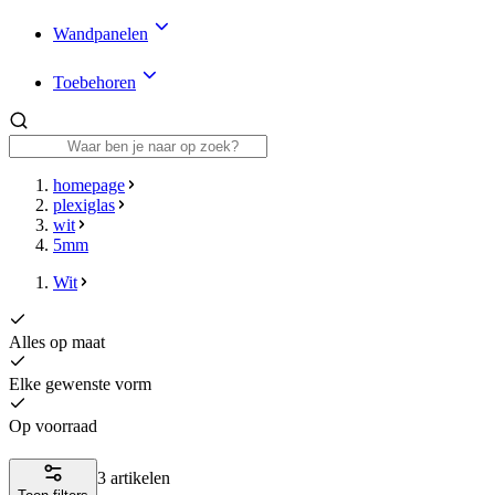
Wandpanelen
Toebehoren
homepage
plexiglas
wit
5mm
Wit
Alles op maat
Elke gewenste vorm
Op voorraad
3 artikelen