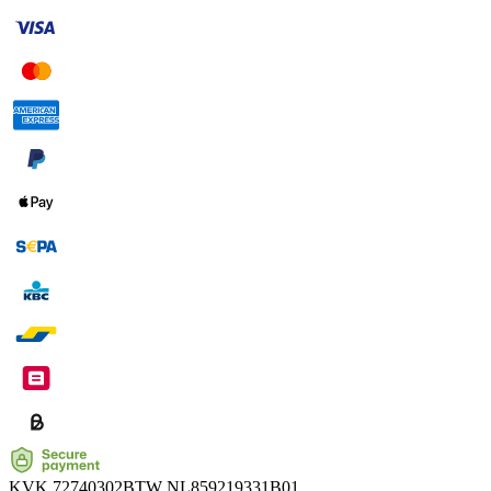
KVK
72740302
BTW
NL859219331B01