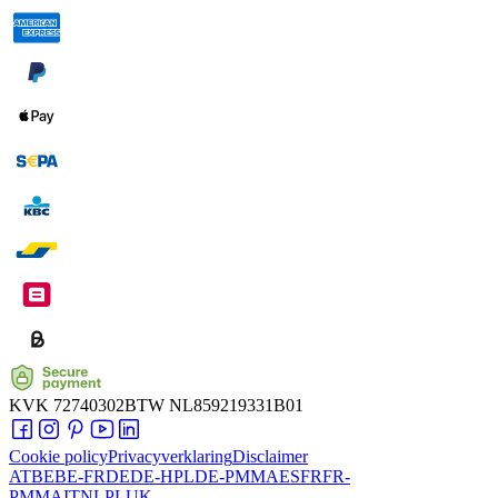
KVK
72740302
BTW
NL859219331B01
Cookie policy
Privacyverklaring
Disclaimer
AT
BE
BE-FR
DE
DE-HPL
DE-PMMA
ES
FR
FR-
PMMA
IT
NL
PL
UK