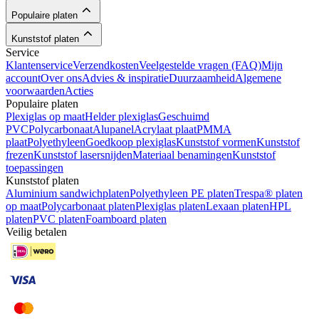
Populaire platen
Kunststof platen
Service
Klantenservice
Verzendkosten
Veelgestelde vragen (FAQ)
Mijn
account
Over ons
Advies & inspiratie
Duurzaamheid
Algemene
voorwaarden
Acties
Populaire platen
Plexiglas op maat
Helder plexiglas
Geschuimd
PVC
Polycarbonaat
Alupanel
Acrylaat plaat
PMMA
plaat
Polyethyleen
Goedkoop plexiglas
Kunststof vormen
Kunststof
frezen
Kunststof lasersnijden
Materiaal benamingen
Kunststof
toepassingen
Kunststof platen
Aluminium sandwichplaten
Polyethyleen PE platen
Trespa® platen
op maat
Polycarbonaat platen
Plexiglas platen
Lexaan platen
HPL
platen
PVC platen
Foamboard platen
Veilig betalen