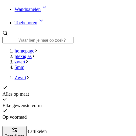
Wandpanelen
Toebehoren
homepage
plexiglas
zwart
5mm
Zwart
Alles op maat
Elke gewenste vorm
Op voorraad
3 artikelen