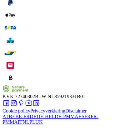
KVK
72740302
BTW
NL859219331B01
Cookie policy
Privacyverklaring
Disclaimer
AT
BE
BE-FR
DE
DE-HPL
DE-PMMA
ES
FR
FR-
PMMA
IT
NL
PL
UK