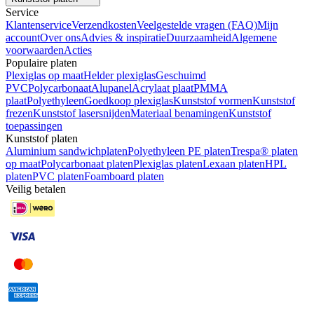
Service
Klantenservice
Verzendkosten
Veelgestelde vragen (FAQ)
Mijn
account
Over ons
Advies & inspiratie
Duurzaamheid
Algemene
voorwaarden
Acties
Populaire platen
Plexiglas op maat
Helder plexiglas
Geschuimd
PVC
Polycarbonaat
Alupanel
Acrylaat plaat
PMMA
plaat
Polyethyleen
Goedkoop plexiglas
Kunststof vormen
Kunststof
frezen
Kunststof lasersnijden
Materiaal benamingen
Kunststof
toepassingen
Kunststof platen
Aluminium sandwichplaten
Polyethyleen PE platen
Trespa® platen
op maat
Polycarbonaat platen
Plexiglas platen
Lexaan platen
HPL
platen
PVC platen
Foamboard platen
Veilig betalen