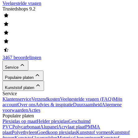
Veelgestelde vragen
Trustedshops
9.2
3467 beoordelingen
Service
Populaire platen
Kunststof platen
Service
Klantenservice
Verzendkosten
Veelgestelde vragen (FAQ)
Mijn
account
Over ons
Advies & inspiratie
Duurzaamheid
Algemene
voorwaarden
Acties
Populaire platen
Plexiglas op maat
Helder plexiglas
Geschuimd
PVC
Polycarbonaat
Alupanel
Acrylaat plaat
PMMA
plaat
Polyethyleen
Goedkoop plexiglas
Kunststof vormen
Kunststof
frezen
Kunststof lasersnijden
Materiaal benamingen
Kunststof