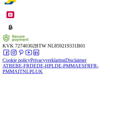
KVK
72740302
BTW
NL859219331B01
Cookie policy
Privacyverklaring
Disclaimer
AT
BE
BE-FR
DE
DE-HPL
DE-PMMA
ES
FR
FR-
PMMA
IT
NL
PL
UK