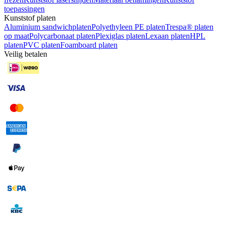
toepassingen
Kunststof platen
Aluminium sandwichplaten
Polyethyleen PE platen
Trespa® platen
op maat
Polycarbonaat platen
Plexiglas platen
Lexaan platen
HPL
platen
PVC platen
Foamboard platen
Veilig betalen